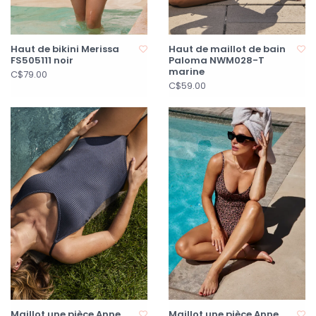
Haut de bikini Merissa
Haut de maillot de bain
FS505111 noir
Paloma NWM028-T
marine
C$79.00
C$59.00
Maillot une pièce Anne
Maillot une pièce Anne