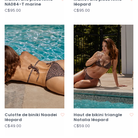
NA084-T marine
léopard
C$95.00
C$95.00
Culotte de biniki Naadei
Haut de bikini triangle
léopard
Natalia léopard
C$49.00
C$59.00