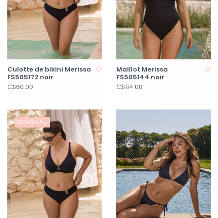
Culotte de bikini Merissa
Maillot Merissa
FS505172 noir
FS505144 noir
C$60.00
C$114.00
NOUVEAU